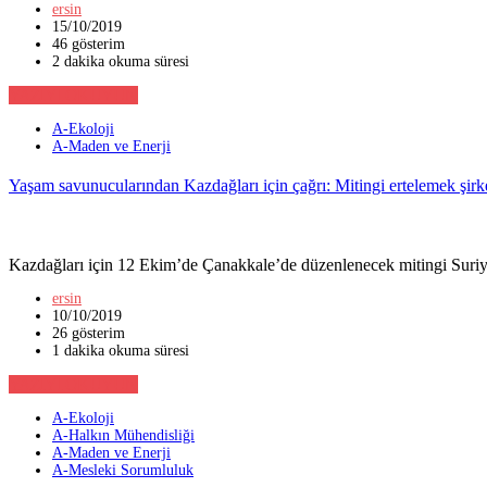
ersin
15/10/2019
46 gösterim
2 dakika okuma süresi
YAZIYI OKUYUN
A-Ekoloji
A-Maden ve Enerji
Yaşam savunucularından Kazdağları için çağrı: Mitingi ertelemek şirke
Kazdağları için 12 Ekim’de Çanakkale’de düzenlenecek mitingi Suriy
ersin
10/10/2019
26 gösterim
1 dakika okuma süresi
YAZIYI OKUYUN
A-Ekoloji
A-Halkın Mühendisliği
A-Maden ve Enerji
A-Mesleki Sorumluluk