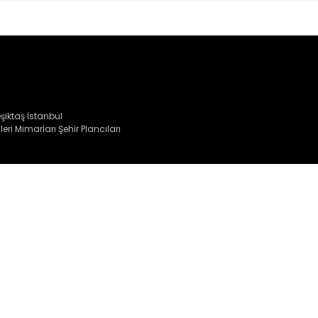
iktaş İstanbul
eri Mimarları Şehir Plancıları