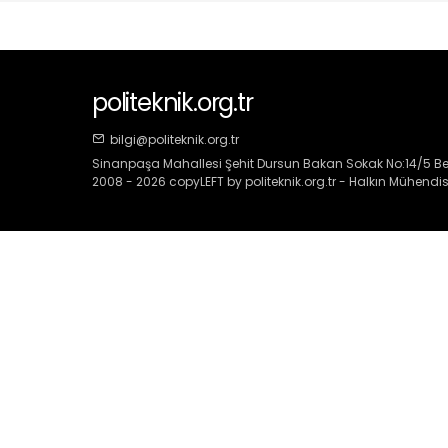
politeknik.org.tr
bilgi@politeknik.org.tr
Sinanpaşa Mahallesi Şehit Dursun Bakan Sokak No:14/5 Beş
2008 - 2026 copyLEFT by politeknik.org.tr - Halkın Mühendisl