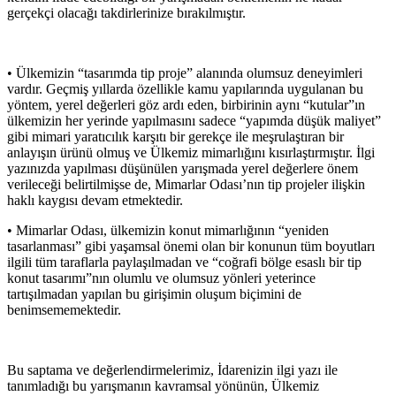
gerçekçi olacağı takdirlerinize bırakılmıştır.
• Ülkemizin “tasarımda tip proje” alanında olumsuz deneyimleri
vardır. Geçmiş yıllarda özellikle kamu yapılarında uygulanan bu
yöntem, yerel değerleri göz ardı eden, birbirinin aynı “kutular”ın
ülkemizin her yerinde yapılmasını sadece “yapımda düşük maliyet”
gibi mimari yaratıcılık karşıtı bir gerekçe ile meşrulaştıran bir
anlayışın ürünü olmuş ve Ülkemiz mimarlığını kısırlaştırmıştır. İlgi
yazınızda yapılması düşünülen yarışmada yerel değerlere önem
verileceği belirtilmişse de, Mimarlar Odası’nın tip projeler ilişkin
haklı kaygısı devam etmektedir.
• Mimarlar Odası, ülkemizin konut mimarlığının “yeniden
tasarlanması” gibi yaşamsal önemi olan bir konunun tüm boyutları
ilgili tüm taraflarla paylaşılmadan ve “coğrafi bölge esaslı bir tip
konut tasarımı”nın olumlu ve olumsuz yönleri yeterince
tartışılmadan yapılan bu girişimin oluşum biçimini de
benimsememektedir.
Bu saptama ve değerlendirmelerimiz, İdarenizin ilgi yazı ile
tanımladığı bu yarışmanın kavramsal yönünün, Ülkemiz