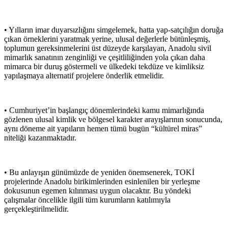
• Yılların imar duyarsızlığını simgelemek, hatta yap-satçılığın doruğa
çıkan örneklerini yaratmak yerine, ulusal değerlerle bütünleşmiş,
toplumun gereksinmelerini üst düzeyde karşılayan, Anadolu sivil
mimarlık sanatının zenginliği ve çeşitliliğinden yola çıkan daha
mimarca bir duruş göstermeli ve ülkedeki tekdüze ve kimliksiz
yapılaşmaya alternatif projelere önderlik etmelidir.
• Cumhuriyet’in başlangıç dönemlerindeki kamu mimarlığında
gözlenen ulusal kimlik ve bölgesel karakter arayışlarının sonucunda,
aynı döneme ait yapıların hemen tümü bugün “kültürel miras”
niteliği kazanmaktadır.
• Bu anlayışın günümüzde de yeniden önemsenerek, TOKİ
projelerinde Anadolu birikimlerinden esinlenilen bir yerleşme
dokusunun egemen kılınması uygun olacaktır. Bu yöndeki
çalışmalar öncelikle ilgili tüm kurumların katılımıyla
gerçekleştirilmelidir.