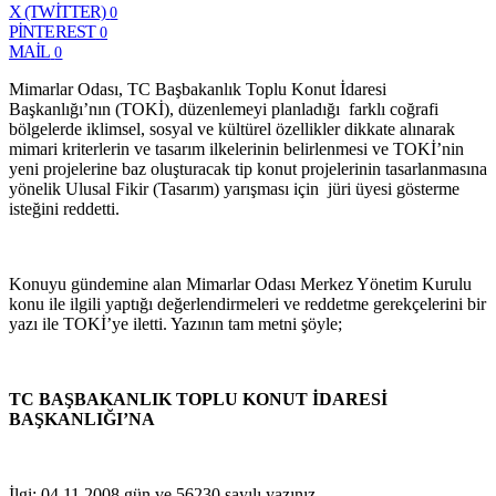
X (TWITTER)
0
PINTEREST
0
MAIL
0
Mimarlar Odası, TC Başbakanlık Toplu Konut İdaresi
Başkanlığı’nın (TOKİ), düzenlemeyi planladığı farklı coğrafi
bölgelerde iklimsel, sosyal ve kültürel özellikler dikkate alınarak
mimari kriterlerin ve tasarım ilkelerinin belirlenmesi ve TOKİ’nin
yeni projelerine baz oluşturacak tip konut projelerinin tasarlanmasına
yönelik Ulusal Fikir (Tasarım) yarışması için jüri üyesi gösterme
isteğini reddetti.
Konuyu gündemine alan Mimarlar Odası Merkez Yönetim Kurulu
konu ile ilgili yaptığı değerlendirmeleri ve reddetme gerekçelerini bir
yazı ile TOKİ’ye iletti. Yazının tam metni şöyle;
TC BAŞBAKANLIK TOPLU KONUT İDARESİ
BAŞKANLIĞI’NA
İlgi: 04.11.2008 gün ve 56230 sayılı yazınız.