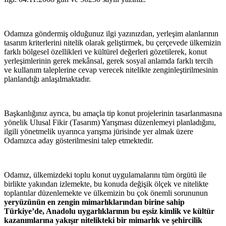
Odamıza göndermiş olduğunuz ilgi yazınızdan, yerleşim alanlarının
tasarım kriterlerini nitelik olarak geliştirmek, bu çerçevede ülkemizin
farklı bölgesel özellikleri ve kültürel değerleri gözetilerek, konut
yerleşimlerinin gerek mekânsal, gerek sosyal anlamda farklı tercih
ve kullanım taleplerine cevap verecek nitelikte zenginleştirilmesinin
planlandığı anlaşılmaktadır.
Başkanlığınız ayrıca, bu amaçla tip konut projelerinin tasarlanmasına
yönelik Ulusal Fikir (Tasarım) Yarışması düzenlemeyi planladığını,
ilgili yönetmelik uyarınca yarışma jürisinde yer almak üzere
Odamızca aday gösterilmesini talep etmektedir.
Odamız, ülkemizdeki toplu konut uygulamalarını tüm örgütü ile
birlikte yakından izlemekte, bu konuda değişik ölçek ve nitelikte
toplantılar düzenlemekte ve ülkemizin bu çok önemli sorununun
yeryüzünün en zengin mimarlıklarından birine sahip
Türkiye’de, Anadolu uygarlıklarının bu eşsiz kimlik ve kültür
kazanımlarına yakışır nitelikteki bir mimarlık ve şehircilik