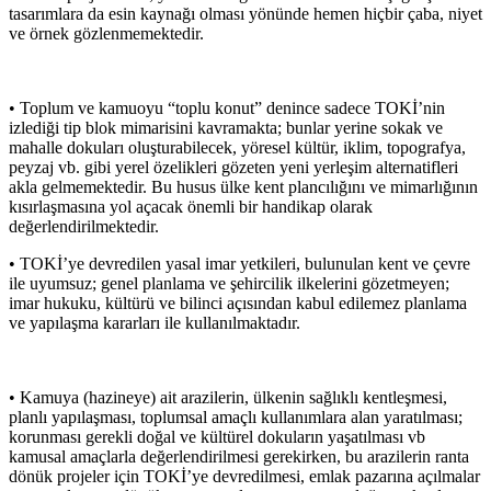
tasarımlara da esin kaynağı olması yönünde hemen hiçbir çaba, niyet
ve örnek gözlenmemektedir.
• Toplum ve kamuoyu “toplu konut” denince sadece TOKİ’nin
izlediği tip blok mimarisini kavramakta; bunlar yerine sokak ve
mahalle dokuları oluşturabilecek, yöresel kültür, iklim, topografya,
peyzaj vb. gibi yerel özelikleri gözeten yeni yerleşim alternatifleri
akla gelmemektedir. Bu husus ülke kent plancılığını ve mimarlığının
kısırlaşmasına yol açacak önemli bir handikap olarak
değerlendirilmektedir.
• TOKİ’ye devredilen yasal imar yetkileri, bulunulan kent ve çevre
ile uyumsuz; genel planlama ve şehircilik ilkelerini gözetmeyen;
imar hukuku, kültürü ve bilinci açısından kabul edilemez planlama
ve yapılaşma kararları ile kullanılmaktadır.
• Kamuya (hazineye) ait arazilerin, ülkenin sağlıklı kentleşmesi,
planlı yapılaşması, toplumsal amaçlı kullanımlara alan yaratılması;
korunması gerekli doğal ve kültürel dokuların yaşatılması vb
kamusal amaçlarla değerlendirilmesi gerekirken, bu arazilerin ranta
dönük projeler için TOKİ’ye devredilmesi, emlak pazarına açılmalar