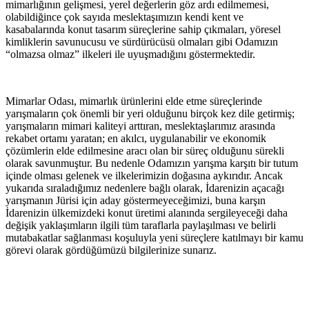
mimarlığının gelişmesi, yerel değerlerin göz ardı edilmemesi,
olabildiğince çok sayıda meslektaşımızın kendi kent ve
kasabalarında konut tasarım süreçlerine sahip çıkmaları, yöresel
kimliklerin savunucusu ve sürdürücüsü olmaları gibi Odamızın
“olmazsa olmaz” ilkeleri ile uyuşmadığını göstermektedir.
Mimarlar Odası, mimarlık ürünlerini elde etme süreçlerinde
yarışmaların çok önemli bir yeri olduğunu birçok kez dile getirmiş;
yarışmaların mimari kaliteyi arttıran, meslektaşlarımız arasında
rekabet ortamı yaratan; en akılcı, uygulanabilir ve ekonomik
çözümlerin elde edilmesine aracı olan bir süreç olduğunu sürekli
olarak savunmuştur. Bu nedenle Odamızın yarışma karşıtı bir tutum
içinde olması gelenek ve ilkelerimizin doğasına aykırıdır. Ancak
yukarıda sıraladığımız nedenlere bağlı olarak, İdarenizin açacağı
yarışmanın Jürisi için aday göstermeyeceğimizi, buna karşın
İdarenizin ülkemizdeki konut üretimi alanında sergileyeceği daha
değişik yaklaşımların ilgili tüm taraflarla paylaşılması ve belirli
mutabakatlar sağlanması koşuluyla yeni süreçlere katılmayı bir kamu
görevi olarak gördüğümüzü bilgilerinize sunarız.