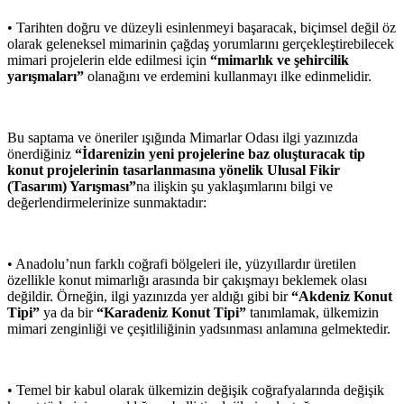
• Tarihten doğru ve düzeyli esinlenmeyi başaracak, biçimsel değil öz
olarak geleneksel mimarinin çağdaş yorumlarını gerçekleştirebilecek
mimari projelerin elde edilmesi için
“mimarlık ve şehircilik
yarışmaları”
olanağını ve erdemini kullanmayı ilke edinmelidir.
Bu saptama ve öneriler ışığında Mimarlar Odası ilgi yazınızda
önerdiğiniz
“İdarenizin yeni projelerine baz oluşturacak tip
konut projelerinin tasarlanmasına yönelik Ulusal Fikir
(Tasarım) Yarışması”
na ilişkin şu yaklaşımlarını bilgi ve
değerlendirmelerinize sunmaktadır:
• Anadolu’nun farklı coğrafi bölgeleri ile, yüzyıllardır üretilen
özellikle konut mimarlığı arasında bir çakışmayı beklemek olası
değildir. Örneğin, ilgi yazınızda yer aldığı gibi bir
“Akdeniz Konut
Tipi”
ya da bir
“Karadeniz Konut Tipi”
tanımlamak, ülkemizin
mimari zenginliği ve çeşitliliğinin yadsınması anlamına gelmektedir.
• Temel bir kabul olarak ülkemizin değişik coğrafyalarında değişik