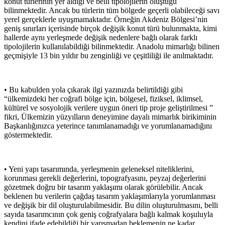
konut türlerinin yer aldığı ve belli tipolojilerin oluştuğu
bilinmektedir. Ancak bu türlerin tüm bölgede geçerli olabileceği savı
yerel gerçeklerle uyuşmamaktadır. Örneğin Akdeniz Bölgesi’nin
geniş sınırları içerisinde birçok değişik konut türü bulunmakta, kimi
hallerde aynı yerleşmede değişik nedenlere bağlı olarak farklı
tipolojilerin kullanılabildiği bilinmektedir. Anadolu mimarlığı bilinen
geçmişiyle 13 bin yıldır bu zenginliği ve çeşitliliği ile anılmaktadır.
• Bu kabulden yola çıkarak ilgi yazınızda belirtildiği gibi
“ülkemizdeki her coğrafi bölge için, bölgesel, fiziksel, iklimsel,
kültürel ve sosyolojik verilere uygun öneri tip proje geliştirilmesi ”
fikri, Ülkemizin yüzyılların deneyimine dayalı mimarlık birikiminin
Başkanlığınızca yeterince tanımlanamadığı ve yorumlanamadığını
göstermektedir.
• Yeni yapı tasarımında, yerleşmenin geleneksel niteliklerini,
korunması gerekli değerlerini, topografyasını, peyzaj değerlerini
gözetmek doğru bir tasarım yaklaşımı olarak görülebilir. Ancak
beklenen bu verilerin çağdaş tasarım yaklaşımlarıyla yorumlanması
ve değişik bir dil oluşturulabilmesidir. Bu dilin oluşturulmasını, belli
sayıda tasarımcının çok geniş coğrafyalara bağlı kalmak koşuluyla
kendini ifade edebildiği bir yarışmadan beklemenin ne kadar