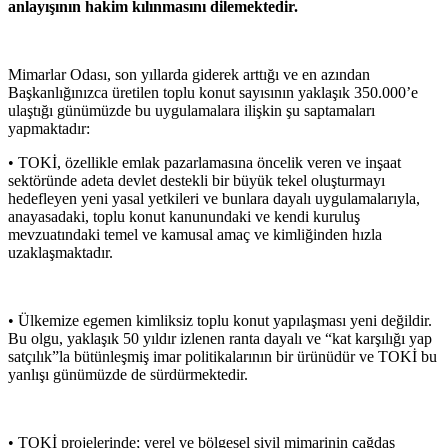
anlayışının hakim kılınmasını dilemektedir.
Mimarlar Odası, son yıllarda giderek arttığı ve en azından
Başkanlığınızca üretilen toplu konut sayısının yaklaşık 350.000’e
ulaştığı günümüzde bu uygulamalara ilişkin şu saptamaları
yapmaktadır:
• TOKİ, özellikle emlak pazarlamasına öncelik veren ve inşaat
sektöründe adeta devlet destekli bir büyük tekel oluşturmayı
hedefleyen yeni yasal yetkileri ve bunlara dayalı uygulamalarıyla,
anayasadaki, toplu konut kanunundaki ve kendi kuruluş
mevzuatındaki temel ve kamusal amaç ve kimliğinden hızla
uzaklaşmaktadır.
• Ülkemize egemen kimliksiz toplu konut yapılaşması yeni değildir.
Bu olgu, yaklaşık 50 yıldır izlenen ranta dayalı ve “kat karşılığı yap
satçılık”la bütünleşmiş imar politikalarının bir ürünüdür ve TOKİ bu
yanlışı günümüzde de sürdürmektedir.
• TOKİ projelerinde; yerel ve bölgesel sivil mimarinin çağdaş