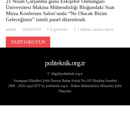
21 Nisan Çarşamba günü Eskişehir Osmangazi
Üniversitesi Makina Mühendisliği Bloğundaki Suat
Mirza Konferans Salon’unda “Ne Olacak Bizim
Geleceğimiz” isimli panel düzenlendi.
admin
24/04/2010
8 gösterim
1 dakika okuma süresi
YAZIYI OKUYUN
politeknik.org.tr
bilgi@politeknik.org.tr
Sinanpaşa Mahallesi Şehit Dursun Bakan Sokak No:14/5 Beşiktaş İstanbul
2008 - 2026 copyLEFT by politeknik.org.tr - Halkın Mühendisleri Mimarları Şehir
Plancıları